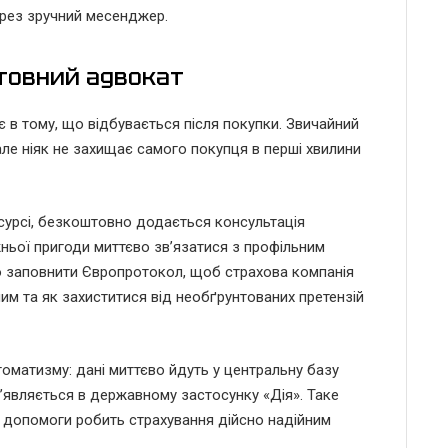
ерез зручний месенджер.
товний адвокат
 в тому, що відбувається після покупки. Звичайний
але ніяк не захищає самого покупця в перші хвилини
урсі, безкоштовно додається консультація
ньої пригоди миттєво зв’язатися з профільним
о заповнити Європротокол, щоб страхова компанія
ним та як захиститися від необґрунтованих претензій
оматизму: дані миттєво йдуть у центральну базу
з’являється в державному застосунку «Дія». Таке
 допомоги робить страхування дійсно надійним