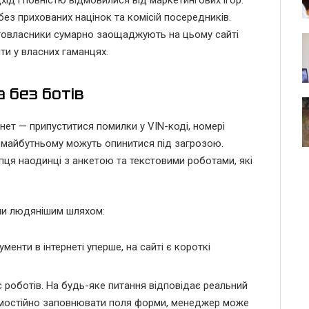
ід і повністю відмовилися від маркетингових ігор.
без прихованих націнок та комісій посередників.
автовласники сумарно заощаджують на цьому сайті
ти у власних гаманцях.
 без ботів
рнет — припуститися помилки у VIN-коді, номері
в майбутньому можуть опинитися під загрозою.
пця наодинці з анкетою та текстовими роботами, які
или людянішим шляхом:
менти в інтернеті уперше, на сайті є короткі
.
ає роботів. На будь-яке питання відповідає реальний
 самостійно заповнювати поля форми, менеджер може