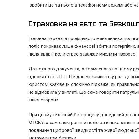
зробити це за нього в телефонному режимі або ч
Страховка на авто та безкош
Головна перевага профільного майданчика полягає
поліс покриває лише фінансові збитки потерпілих, 
після аварії, коли стрес заважає мислити тверезо.
До кожного документа, оформленого на цьому рес
адвоката по ДТП. Це дає можливість у разі дорож
юристом. Фахівець спокійно підкаже, як правильн
не відмовила у виплаті, що саме говорити патруль
іншої сторони.
При цьому технічний бік процесу доведений до авт
МТСБУ, а сам електронний поліс за кілька хвилин 
поєднання цифрової швидкості та живої людської
інструментом безпеки.