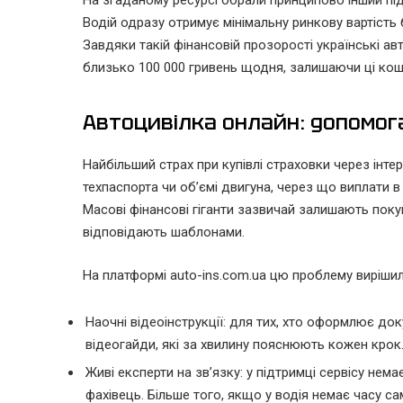
На згаданому ресурсі обрали принципово інший підх
Водій одразу отримує мінімальну ринкову вартість 
Завдяки такій фінансовій прозорості українські 
близько 100 000 гривень щодня, залишаючи ці кош
Автоцивілка онлайн: допомога
Найбільший страх при купівлі страховки через інте
техпаспорта чи об’ємі двигуна, через що виплати 
Масові фінансові гіганти зазвичай залишають поку
відповідають шаблонами.
На платформі auto-ins.com.ua цю проблему виріш
Наочні відеоінструкції: для тих, хто оформлює доку
відеогайди, які за хвилину пояснюють кожен крок
Живі експерти на зв’язку: у підтримці сервісу нем
фахівець. Більше того, якщо у водія немає часу