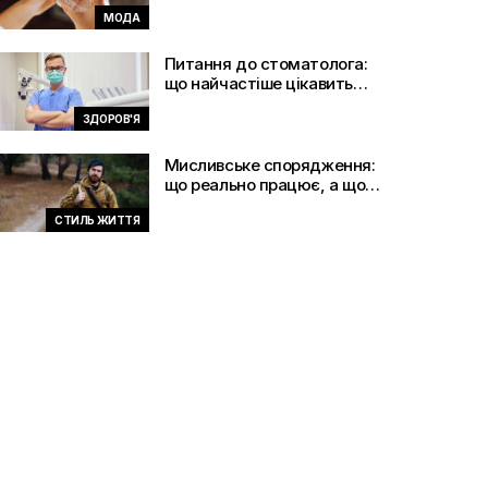
змінили правила гри
МОДА
Питання до стоматолога:
що найчастіше цікавить
пацієнтів
ЗДОРОВ'Я
Мисливське спорядження:
що реально працює, а що
просто маркетинг
СТИЛЬ ЖИТТЯ