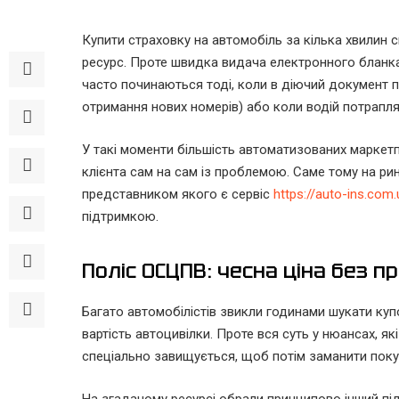
Купити страховку на автомобіль за кілька хвилин с
ресурс. Проте швидка видача електронного бланка
часто починаються тоді, коли в діючий документ п
отримання нових номерів) або коли водій потрапляє 
У такі моменти більшість автоматизованих марке
клієнта сам на сам із проблемою. Саме тому на ри
представником якого є сервіс
https://auto-ins.com.
підтримкою.
Поліс ОСЦПВ: чесна ціна без п
Багато автомобілістів звикли годинами шукати купо
вартість автоцивілки. Проте вся суть у нюансах, я
спеціально завищується, щоб потім заманити пок