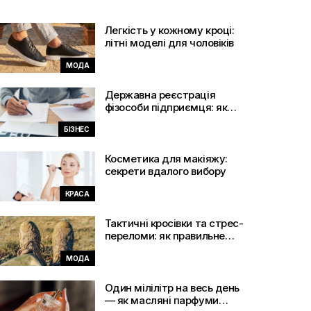
Легкість у кожному кроці:
літні моделі для чоловіків
МОДА
Державна реєстрація
фізособи підприємця: як
почати діяльність без
БІЗНЕС
зайвих помилок
Косметика для макіяжу:
секрети вдалого вибору
КРАСА
Тактичні кросівки та стрес-
переломи: як правильне
взуття захищає кістки
МОДА
Один мілілітр на весь день
— як масляні парфуми