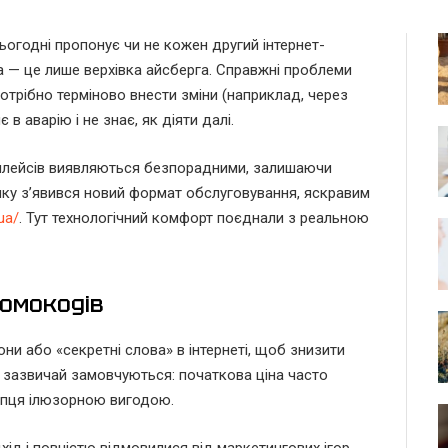
ьогодні пропонує чи не кожен другий інтернет-
 — це лише верхівка айсберга. Справжні проблеми
отрібно терміново внести зміни (наприклад, через
в аварію і не знає, як діяти далі.
тплейсів виявляються безпорадними, залишаючи
нку з’явився новий формат обслуговування, яскравим
ua/
. Тут технологічний комфорт поєднали з реальною
ромокодів
ни або «секретні слова» в інтернеті, щоб знизити
кі зазвичай замовчуються: початкова ціна часто
упця ілюзорною вигодою.