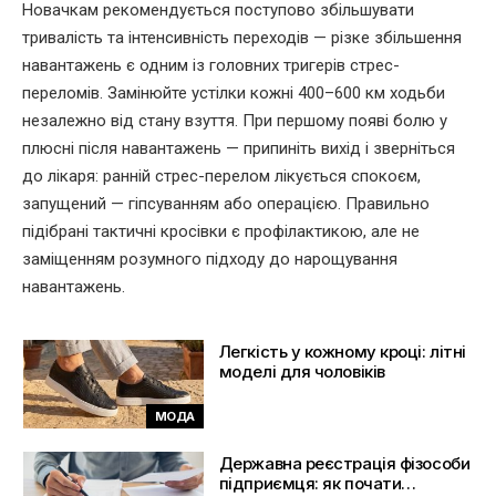
Новачкам рекомендується поступово збільшувати
тривалість та інтенсивність переходів — різке збільшення
навантажень є одним із головних тригерів стрес-
переломів. Замінюйте устілки кожні 400–600 км ходьби
незалежно від стану взуття. При першому появі болю у
плюсні після навантажень — припиніть вихід і зверніться
до лікаря: ранній стрес-перелом лікується спокоєм,
запущений — гіпсуванням або операцією. Правильно
підібрані тактичні кросівки є профілактикою, але не
заміщенням розумного підходу до нарощування
навантажень.
Легкість у кожному кроці: літні
моделі для чоловіків
МОДА
Державна реєстрація фізособи
підприємця: як почати