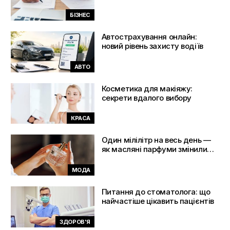
діяльність без зайвих помилок
БІЗНЕС
Автострахування онлайн:
новий рівень захисту водіїв
АВТО
Косметика для макіяжу:
секрети вдалого вибору
КРАСА
Один мілілітр на весь день —
як масляні парфуми змінили
правила гри
МОДА
Питання до стоматолога: що
найчастіше цікавить пацієнтів
ЗДОРОВ'Я