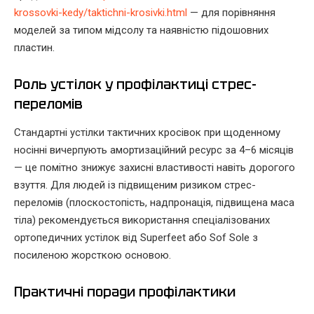
krossovki-kedy/taktichni-krosivki.html
— для порівняння
моделей за типом мідсолу та наявністю підошовних
пластин.
Роль устілок у профілактиці стрес-
переломів
Стандартні устілки тактичних кросівок при щоденному
носінні вичерпують амортизаційний ресурс за 4–6 місяців
— це помітно знижує захисні властивості навіть дорогого
взуття. Для людей із підвищеним ризиком стрес-
переломів (плоскостопість, надпронація, підвищена маса
тіла) рекомендується використання спеціалізованих
ортопедичних устілок від Superfeet або Sof Sole з
посиленою жорсткою основою.
Практичні поради профілактики