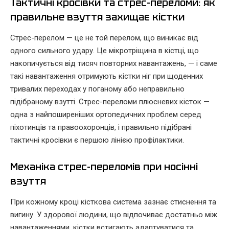
Тактичні кросівки та стрес-переломи: як
правильне взуття захищає кістки
Стрес-перелом — це не той перелом, що виникає від
одного сильного удару. Це мікротріщина в кістці, що
накопичується від тисяч повторних навантажень, — і саме
такі навантаження отримують кістки ніг при щоденних
тривалих переходах у поганому або неправильно
підібраному взутті. Стрес-переломи плюсневих кісток —
одна з найпоширеніших ортопедичних проблем серед
піхотинців та правоохоронців, і правильно підібрані
тактичні кросівки є першою лінією профілактики.
Механіка стрес-переломів при носінні
взуття
При кожному кроці кісткова система зазнає стиснення та
вигину. У здорової людини, що відпочиває достатньо між
навантаженнями, кістки встигають адаптуватися та