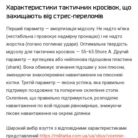
Характеристики тактичних кросівок, що
захищають від стрес-переломів
Перший параметр — амортизація мідсолу. Не надто м’яка
(нестабільна і провокує надмірну пронацію) і не надто
жорстка (погано поглинає удари). Оптимальна твердість
мідсолу для тактичних кросівок — 55–65 Shore A. Другий
параметр — вуглецева або нейлонова підошовна пластина
(shank). Вона обмежує згинання підошви у зоні плюсни,
зменшуючи знакоперемінні навантаження на плюсневі
кістки. Третій параметр — якісна устілка, яка правильно
підтримує поздовжнє та поперечне склепіння стопи.
Склепіння, що правильно підтримується, розподіляє
навантаження по всій підошві рівномірніше, знижуючи
пікове навантаження на окремі ділянки.
Широкий вибір взуття з відповідними характеристиками
представлений
https://militarka.com.ua/ua/obuv/voennie-