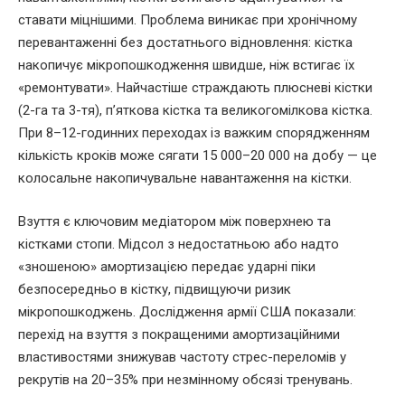
ставати міцнішими. Проблема виникає при хронічному
перевантаженні без достатнього відновлення: кістка
накопичує мікропошкодження швидше, ніж встигає їх
«ремонтувати». Найчастіше страждають плюсневі кістки
(2-га та 3-тя), п’яткова кістка та великогомілкова кістка.
При 8–12-годинних переходах із важким спорядженням
кількість кроків може сягати 15 000–20 000 на добу — це
колосальне накопичувальне навантаження на кістки.
Взуття є ключовим медіатором між поверхнею та
кістками стопи. Мідсол з недостатньою або надто
«зношеною» амортизацією передає ударні піки
безпосередньо в кістку, підвищуючи ризик
мікропошкоджень. Дослідження армії США показали:
перехід на взуття з покращеними амортизаційними
властивостями знижував частоту стрес-переломів у
рекрутів на 20–35% при незмінному обсязі тренувань.